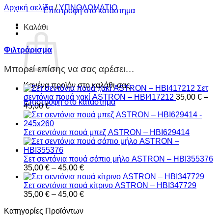
Αρχική σελίδα
/
ΥΠΝΟΔΩΜΑΤΙO
Επιστροφή στο κατάστημα
Καλάθι
Φιλτράρισμα
Μπορεί επίσης να σας αρέσει…
Κανένα προϊόν στο καλάθι σας.
Σετ
σεντόνια πουά χακί ASTRON – HBI417212
35,00
€
–
Επιστροφή στο κατάστημα
Price
45,00
€
range:
35,00 €
through
Σετ σεντόνια πουά μπεζ ASTRON – HBI629414
45,00 €
Σετ σεντόνια πουά σάπιο μήλο ASTRON – HBI355376
Price
35,00
€
–
45,00
€
range:
35,00 €
Σετ σεντόνια πουά κίτρινο ASTRON – HBI347729
through
Price
35,00
€
–
45,00
€
45,00 €
range:
Κατηγορίες Προϊόντων
35,00 €