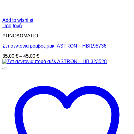
Add to wishlist
Προβολή
ΥΠΝΟΔΩΜΑΤΙO
Σετ σεντόνια ρόμβος χακί ASTRON – HBI195736
Price
35,00
€
–
45,00
€
range:
35,00 €
through
45,00 €