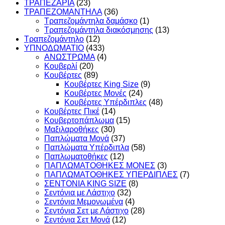
ΤΡΑΠΕΖΑΡΙΑ
(23)
ΤΡΑΠΕΖΟΜΑΝΤΗΛΑ
(36)
Τραπεζομάντηλα δαμάσκο
(1)
Τραπεζομάντηλα διακόσμησης
(13)
Τραπεζομάντηλο
(12)
ΥΠΝΟΔΩΜΑΤΙO
(433)
ΑΝΩΣΤΡΩΜΑ
(4)
Κουβερλί
(20)
Κουβέρτες
(89)
Κουβέρτες King Size
(9)
Κουβέρτες Μονές
(24)
Κουβέρτες Υπέρδιπλες
(48)
Κουβέρτες Πικέ
(14)
Κουβερτοπάπλωμα
(15)
Μαξιλαροθήκες
(30)
Παπλώματα Μονά
(37)
Παπλώματα Υπέρδιπλα
(58)
Παπλωματοθήκες
(12)
ΠΑΠΛΩΜΑΤΟΘΗΚΕΣ ΜΟΝΕΣ
(3)
ΠΑΠΛΩΜΑΤΟΘΗΚΕΣ ΥΠΕΡΔΙΠΛΕΣ
(7)
ΣΕΝΤΟΝΙΑ KING SIZE
(8)
Σεντόνια με Λάστιχο
(32)
Σεντόνια Μεμονωμένα
(4)
Σεντόνια Σετ με Λάστιχο
(28)
Σεντόνια Σετ Μονά
(12)