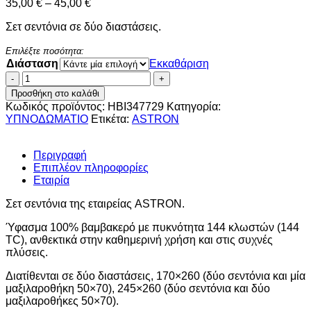
Price
35,00
€
–
45,00
€
range:
Σετ σεντόνια σε δύο διαστάσεις.
35,00 €
through
Επιλέξτε ποσότητα:
45,00 €
Διάσταση
Εκκαθάριση
Σετ
σεντόνια
Προσθήκη στο καλάθι
πουά
Κωδικός προϊόντος:
HBI347729
Κατηγορία:
κίτρινο
ΥΠΝΟΔΩΜΑΤΙO
Ετικέτα:
ASTRON
ASTRON
–
HBI347729
Περιγραφή
ποσότητα
Επιπλέον πληροφορίες
Εταιρία
Σετ σεντόνια της εταιρείας ASTRON.
Ύφασμα 100% βαμβακερό με πυκνότητα 144 κλωστών (144
TC), ανθεκτικά στην καθημερινή χρήση και στις συχνές
πλύσεις.
Διατίθενται σε δύο διαστάσεις, 170×260 (δύο σεντόνια και μία
μαξιλαροθήκη 50×70), 245×260 (δύο σεντόνια και δύο
μαξιλαροθήκες 50×70).