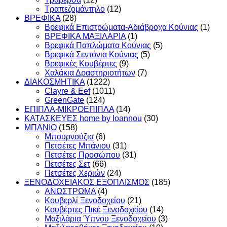
Τραπεζομάντηλο
(12)
ΒΡΕΦΙΚΑ
(28)
Βρεφικά Επιστρώματα-Αδιάβροχα Κούνιας
(1)
ΒΡΕΦΙΚΑ ΜΑΞΙΛΑΡΙΑ
(1)
Βρεφικά Παπλώματα Κούνιας
(5)
Βρεφικά Σεντόνια Κούνιας
(5)
Βρεφικές Κουβέρτες
(9)
Χαλάκια Δραστηριοτήτων
(7)
ΔΙΑΚΟΣΜΗΤΙΚΑ
(1222)
Clayre & Eef
(1011)
GreenGate
(124)
ΕΠΙΠΛΑ-ΜΙΚΡΟΕΠΙΠΛΑ
(14)
ΚΑΤΑΣΚΕΥΕΣ home by Ioannou
(30)
ΜΠΑΝΙΟ
(158)
Μπουρνούζια
(6)
Πετσέτες Μπάνιου
(31)
Πετσέτες Προσώπου
(31)
Πετσέτες Σετ
(66)
Πετσέτες Χεριών
(24)
ΞΕΝΟΔΟΧΕΙΑΚΟΣ ΕΞΟΠΛΙΣΜΟΣ
(185)
ΑΝΩΣΤΡΩΜΑ
(4)
Κουβερλί Ξενοδοχείου
(21)
Κουβέρτες Πικέ Ξενοδοχείου
(14)
Μαξιλάρια Ύπνου Ξενοδοχείου
(3)