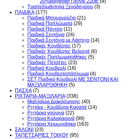
20%polyester Πεννιέ 220tc
(9)
Τραπεζομάντηλα Ξενοδοχείου
(3)
ΠΑΙΔΙΚΑ
(177)
Παιδικά Μπουρνούζια
(21)
Παιδικά Παπλώματα
(29)
Παιδικά Πόντσο
(11)
Παιδικά Σεντόνια
(24)
Παιδικά Σεντόνια με Λάστιχο
(14)
Παιδικές Κουβέρτες
(17)
Παιδικές Κουβέρτες Βελουτέ
(6)
Παιδικές Παπλωματοθήκες
(5)
Παιδικές Πετσέτες
(23)
Παιδικό Κουβερλί
(18)
Παιδικό Κουβερτοπάπλωμα
(4)
ΣΕΤ Παιδικό Κουβερλί ΜΕ ΣΕΝΤΟΝΙ ΚΑΙ
ΜΑΞΙΛΑΡΟΘΗΚΗ
(5)
ΠΑΣΧΑ
(7)
ΡΙΧΤΑΡΙΑ-ΜΑΞΙΛΑΡΙΑ
(338)
Μαξιλάρια Διακόσμησης
(40)
Ριχτάρι - Κουβέρτα Καναπέ
(14)
Ριχτάρια γούνινα
(22)
Ριχτάρια Καλοκαιρινά
(99)
Ριχτάρια Χειμωνιάτικα
(163)
ΣΑΛΟΝΙ
(23)
ΤΑΠΕΤΣΑΡΙΕΣ ΤΟΙΧΟΥ
(95)