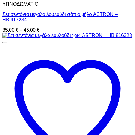
ΥΠΝΟΔΩΜΑΤΙO
Σετ σεντόνια μεγάλο λουλούδι σάπιο μήλο ASTRON –
HBI417234
Price
35,00
€
–
45,00
€
range:
35,00 €
through
45,00 €