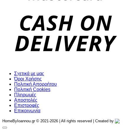
D
Σχετικά με μας
Όροι Χρήσης
Πολιτική Απορρήτου
Πολιτική Cookies
Πληρωμές
Αποστολές
Επιστροφές
Επικοινωνία
HomeByIoannou.gr © 2021-2026 | All rights reserved | Created by