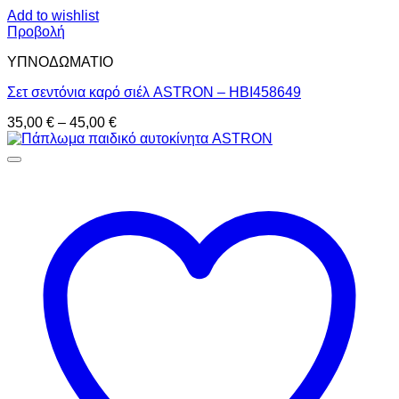
Add to wishlist
Προβολή
ΥΠΝΟΔΩΜΑΤΙO
Σετ σεντόνια καρό σιέλ ASTRON – HBI458649
Price
35,00
€
–
45,00
€
range:
35,00 €
through
45,00 €