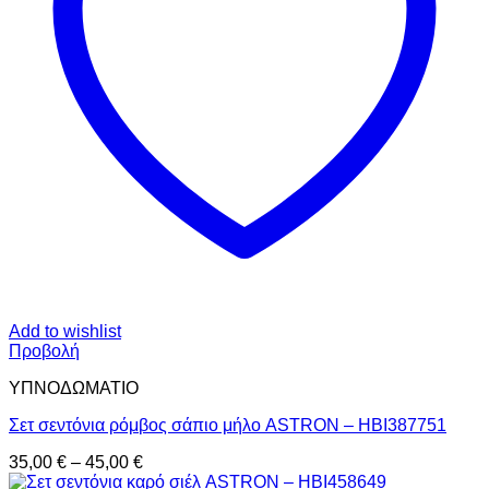
Add to wishlist
Προβολή
ΥΠΝΟΔΩΜΑΤΙO
Σετ σεντόνια ρόμβος σάπιο μήλο ASTRON – HBI387751
Price
35,00
€
–
45,00
€
range: