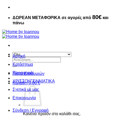
80€
ΔΩΡΕΑΝ ΜΕΤΑΦΟΡΙΚΑ σε αγορές από
και
πάνω
Αρχική
Αναζήτηση
για:
Κατάστημα
Προσφορές
Λίστα Επιθυμιών
ΧΡΙΣΤΟΥΓΕΝΝIATIKA
Καλάθι /
0,00
€
Σχετικά με μας
Επικοινωνία
Σύνδεση / Εγγραφή
Κανένα προϊόν στο καλάθι σας.