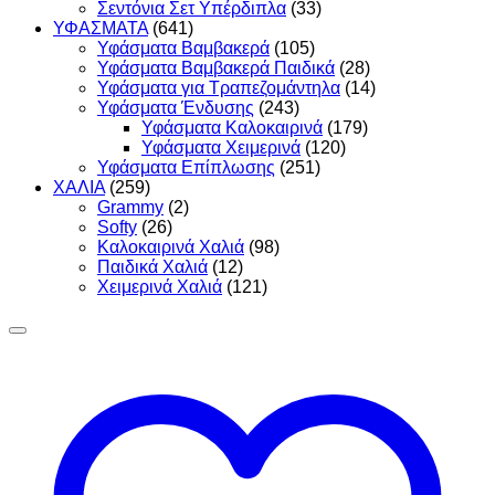
Σεντόνια Σετ Υπέρδιπλα
(33)
ΥΦΑΣΜΑΤΑ
(641)
Υφάσματα Βαμβακερά
(105)
Υφάσματα Βαμβακερά Παιδικά
(28)
Υφάσματα για Τραπεζομάντηλα
(14)
Υφάσματα Ένδυσης
(243)
Υφάσματα Καλοκαιρινά
(179)
Υφάσματα Χειμερινά
(120)
Υφάσματα Επίπλωσης
(251)
ΧΑΛΙΑ
(259)
Grammy
(2)
Softy
(26)
Καλοκαιρινά Χαλιά
(98)
Παιδικά Χαλιά
(12)
Χειμερινά Χαλιά
(121)