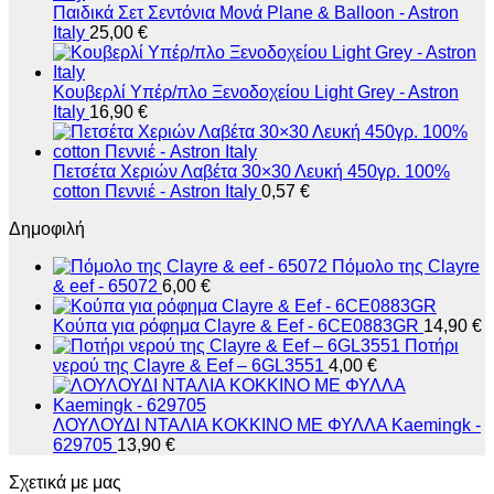
Παιδικά Σετ Σεντόνια Μονά Plane & Balloon - Astron
Italy
25,00
€
Κουβερλί Υπέρ/πλο Ξενοδοχείου Light Grey - Astron
Italy
16,90
€
Πετσέτα Χεριών Λαβέτα 30×30 Λευκή 450γρ. 100%
cotton Πεννιέ - Astron Italy
0,57
€
Δημοφιλή
Πόμολο της Clayre
& eef - 65072
6,00
€
Κούπα για ρόφημα Clayre & Eef - 6CE0883GR
14,90
€
Ποτήρι
νερού της Clayre & Eef – 6GL3551
4,00
€
ΛΟΥΛΟΥΔΙ ΝΤΑΛΙΑ ΚΟΚΚΙΝΟ ΜΕ ΦΥΛΛΑ Kaemingk -
629705
13,90
€
Σχετικά με μας