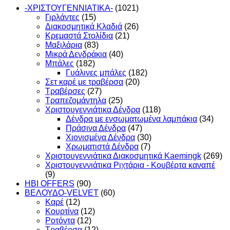
through
-ΧΡΙΣΤΟΥΓΕΝΝIATIKA-
(1021)
45,00 €
Γιρλάντες
(15)
Διακοσμητικά Κλαδιά
(26)
Κρεμαστά Στολίδια
(21)
Μαξιλάρια
(83)
Μικρά Δενδράκια
(40)
Μπάλες
(182)
Γυάλινες μπάλες
(182)
Σετ καρέ με τραβέρσα
(20)
Τραβέρσες
(27)
Τραπεζομάντηλα
(25)
Χριστουγεννιάτικα Δένδρα
(118)
Δένδρα με ενσωματωμένα λαμπάκια
(34)
Πράσινα Δένδρα
(47)
Χιονισμένα Δένδρα
(30)
Χρωματιστά Δένδρα
(7)
Χριστουγεννιάτικα Διακοσμητικά Kaemingk
(269)
Χριστουγεννιάτικα Ριχτάρια - Κουβέρτα καναπέ
(9)
HBI OFFERS
(90)
ΒΕΛΟΥΔΟ-VELVET
(60)
Καρέ
(12)
Κουρτίνα
(12)
Ροτόντα
(12)
Τραβέρσα
(12)