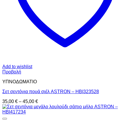
Add to wishlist
Προβολή
ΥΠΝΟΔΩΜΑΤΙO
Σετ σεντόνια πουά σιέλ ASTRON – HBI323528
Price
35,00
€
–
45,00
€
range:
35,00 €
through
45,00 €