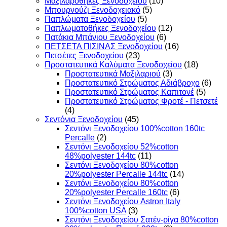
Μαξιλαροθήκες Ξενοδοχείου
(10)
Μπουρνούζι Ξενοδοχειακό
(5)
Παπλώματα Ξενοδοχείου
(5)
Παπλωματοθήκες Ξενοδοχείου
(12)
Πατάκια Μπάνιου Ξενοδοχείου
(6)
ΠΕΤΣΕΤΑ ΠΙΣΙΝΑΣ Ξενοδοχείου
(16)
Πετσέτες Ξενοδοχείου
(23)
Προστατευτικά Καλύματα Ξενοδοχείου
(18)
Προστατευτικά Μαξιλαριού
(3)
Προστατευτικό Στρώματος Αδιάβροχο
(6)
Προστατευτικό Στρώματος Καπιτονέ
(5)
Προστατευτικό Στρώματος Φροτέ - Πετσετέ
(4)
Σεντόνια Ξενοδοχείου
(45)
Σεντόνι Ξενοδοχείου 100%cotton 160tc
Percalle
(2)
Σεντόνι Ξενοδοχείου 52%cotton
48%polyester 144tc
(11)
Σεντόνι Ξενοδοχείου 80%cotton
20%polyester Percalle 144tc
(14)
Σεντόνι Ξενοδοχείου 80%cotton
20%polyester Percalle 160tc
(6)
Σεντόνι Ξενοδοχείου Astron Italy
100%cotton USA
(3)
Σεντόνι Ξενοδοχείου Σατέν-ρίγα 80%cotton