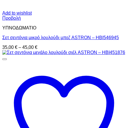
Add to wishlist
Προβολή
ΥΠΝΟΔΩΜΑΤΙO
Σετ σεντόνια μικρό λουλούδι μπεζ ASTRON – HBI546945
Price
35,00
€
–
45,00
€
range:
35,00 €
through
45,00 €