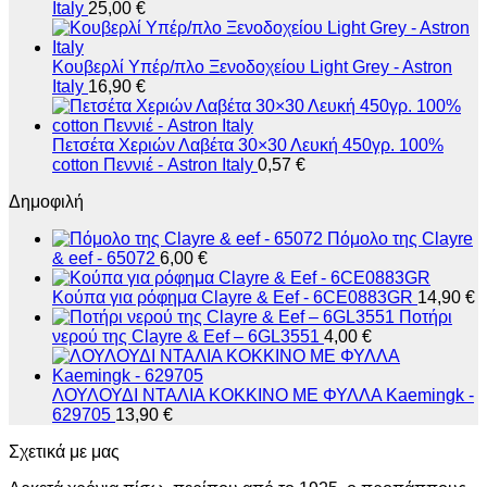
Italy
25,00
€
Κουβερλί Υπέρ/πλο Ξενοδοχείου Light Grey - Astron
Italy
16,90
€
Πετσέτα Χεριών Λαβέτα 30×30 Λευκή 450γρ. 100%
cotton Πεννιέ - Astron Italy
0,57
€
Δημοφιλή
Πόμολο της Clayre
& eef - 65072
6,00
€
Κούπα για ρόφημα Clayre & Eef - 6CE0883GR
14,90
€
Ποτήρι
νερού της Clayre & Eef – 6GL3551
4,00
€
ΛΟΥΛΟΥΔΙ ΝΤΑΛΙΑ ΚΟΚΚΙΝΟ ΜΕ ΦΥΛΛΑ Kaemingk -
629705
13,90
€
Σχετικά με μας