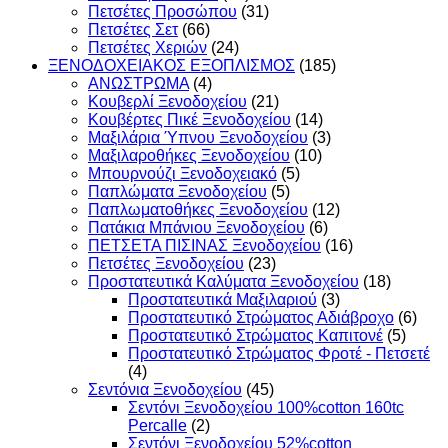
Πετσέτες Προσώπου
(31)
Πετσέτες Σετ
(66)
Πετσέτες Χεριών
(24)
ΞΕΝΟΔΟΧΕΙΑΚΟΣ ΕΞΟΠΛΙΣΜΟΣ
(185)
ΑΝΩΣΤΡΩΜΑ
(4)
Κουβερλί Ξενοδοχείου
(21)
Κουβέρτες Πικέ Ξενοδοχείου
(14)
Μαξιλάρια Ύπνου Ξενοδοχείου
(3)
Μαξιλαροθήκες Ξενοδοχείου
(10)
Μπουρνούζι Ξενοδοχειακό
(5)
Παπλώματα Ξενοδοχείου
(5)
Παπλωματοθήκες Ξενοδοχείου
(12)
Πατάκια Μπάνιου Ξενοδοχείου
(6)
ΠΕΤΣΕΤΑ ΠΙΣΙΝΑΣ Ξενοδοχείου
(16)
Πετσέτες Ξενοδοχείου
(23)
Προστατευτικά Καλύματα Ξενοδοχείου
(18)
Προστατευτικά Μαξιλαριού
(3)
Προστατευτικό Στρώματος Αδιάβροχο
(6)
Προστατευτικό Στρώματος Καπιτονέ
(5)
Προστατευτικό Στρώματος Φροτέ - Πετσετέ
(4)
Σεντόνια Ξενοδοχείου
(45)
Σεντόνι Ξενοδοχείου 100%cotton 160tc
Percalle
(2)
Σεντόνι Ξενοδοχείου 52%cotton