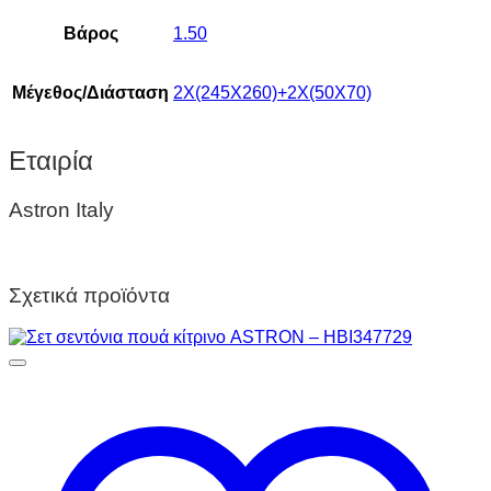
Βάρος
1.50
Μέγεθος/Διάσταση
2Χ(245X260)+2Χ(50Χ70)
Εταιρία
Astron Italy
Σχετικά προϊόντα