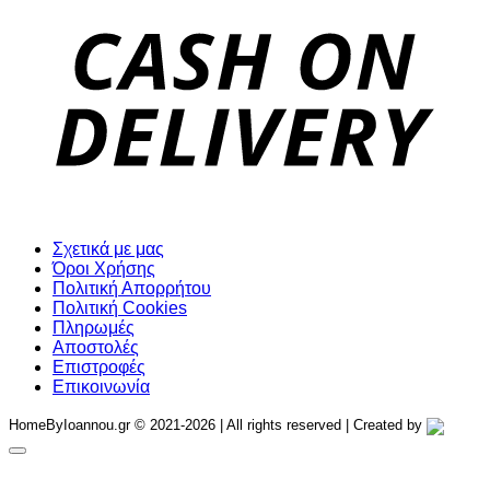
D
Σχετικά με μας
Όροι Χρήσης
Πολιτική Απορρήτου
Πολιτική Cookies
Πληρωμές
Αποστολές
Επιστροφές
Επικοινωνία
HomeByIoannou.gr © 2021-2026 | All rights reserved | Created by