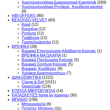
Χριστουγεννιάτικα Διακοσμητικά Kaemingk
(269)
Χριστουγεννιάτικα Ριχτάρια - Κουβέρτα καναπέ
(9)
HBI OFFERS
(90)
ΒΕΛΟΥΔΟ-VELVET
(60)
Καρέ
(12)
Κουρτίνα
(12)
Ροτόντα
(12)
Τραβέρσα
(12)
Τραπεζομάντηλο
(12)
ΒΡΕΦΙΚΑ
(28)
Βρεφικά Επιστρώματα-Αδιάβροχα Κούνιας
(1)
ΒΡΕΦΙΚΑ ΜΑΞΙΛΑΡΙΑ
(1)
Βρεφικά Παπλώματα Κούνιας
(5)
Βρεφικά Σεντόνια Κούνιας
(5)
Βρεφικές Κουβέρτες
(9)
Χαλάκια Δραστηριοτήτων
(7)
ΔΙΑΚΟΣΜΗΤΙΚΑ
(1222)
Clayre & Eef
(1011)
GreenGate
(124)
ΕΠΙΠΛΑ-ΜΙΚΡΟΕΠΙΠΛΑ
(14)
ΚΑΤΑΣΚΕΥΕΣ home by Ioannou
(30)
ΜΠΑΝΙΟ
(158)
Μπουρνούζια
(6)
Πετσέτες Μπάνιου
(31)