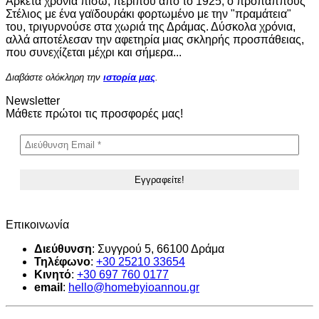
Αρκετά χρόνια πίσω, περίπου από το 1925, ο προπάππους
Στέλιος με ένα γαϊδουράκι φορτωμένο με την "πραμάτεια"
του, τριγυρνούσε στα χωριά της Δράμας. Δύσκολα χρόνια,
αλλά αποτέλεσαν την αφετηρία μιας σκληρής προσπάθειας,
που συνεχίζεται μέχρι και σήμερα...
Διαβάστε ολόκληρη την
ιστορία μας
.
Newsletter
Μάθετε πρώτοι τις προσφορές μας!
Επικοινωνία
Διεύθυνση
: Συγγρού 5, 66100 Δράμα
Τηλέφωνο
:
+30 25210 33654
Κινητό
:
+30
697 760 0177
email
:
hello@homebyioannou.gr
V