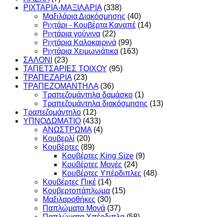
ΡΙΧΤΑΡΙΑ-ΜΑΞΙΛΑΡΙΑ
(338)
Μαξιλάρια Διακόσμησης
(40)
Ριχτάρι - Κουβέρτα Καναπέ
(14)
Ριχτάρια γούνινα
(22)
Ριχτάρια Καλοκαιρινά
(99)
Ριχτάρια Χειμωνιάτικα
(163)
ΣΑΛΟΝΙ
(23)
ΤΑΠΕΤΣΑΡΙΕΣ ΤΟΙΧΟΥ
(95)
ΤΡΑΠΕΖΑΡΙΑ
(23)
ΤΡΑΠΕΖΟΜΑΝΤΗΛΑ
(36)
Τραπεζομάντηλα δαμάσκο
(1)
Τραπεζομάντηλα διακόσμησης
(13)
Τραπεζομάντηλο
(12)
ΥΠΝΟΔΩΜΑΤΙO
(433)
ΑΝΩΣΤΡΩΜΑ
(4)
Κουβερλί
(20)
Κουβέρτες
(89)
Κουβέρτες King Size
(9)
Κουβέρτες Μονές
(24)
Κουβέρτες Υπέρδιπλες
(48)
Κουβέρτες Πικέ
(14)
Κουβερτοπάπλωμα
(15)
Μαξιλαροθήκες
(30)
Παπλώματα Μονά
(37)
Παπλώματα Υπέρδιπλα
(58)