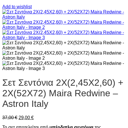
Add to wishlist
Σετ Σεντόνια 2Χ(2,45Χ2,60) +
2Χ(52Χ72) Maira Redwine –
Astron Italy
Original
Η
37,00
€
29,00
€
price
τρέχουσα
Το σετ αποτελείται από
υπέρδιπλα σεντόνια
της
was:
τιμή