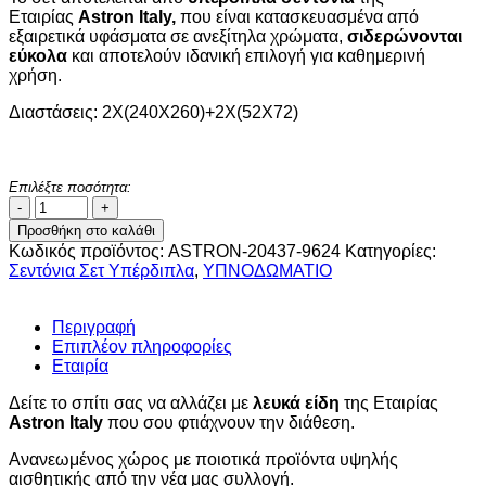
Εταιρίας
Astron Italy,
που είναι κατασκευασμένα από
37,00 €.
είναι:
εξαιρετικά υφάσματα σε ανεξίτηλα χρώματα,
σιδερώνονται
29,00 €.
εύκολα
και αποτελούν ιδανική επιλογή για καθημερινή
χρήση.
Διαστάσεις: 2Χ(240X260)+2Χ(52Χ72)
Επιλέξτε ποσότητα:
Σετ
Σεντόνια
Προσθήκη στο καλάθι
2Χ(2,45Χ2,60)
Κωδικός προϊόντος:
ASTRON-20437-9624
Κατηγορίες:
+
Σεντόνια Σετ Υπέρδιπλα
,
ΥΠΝΟΔΩΜΑΤΙO
2Χ(52Χ72)
Maira
Redwine
Περιγραφή
-
Επιπλέον πληροφορίες
Astron
Εταιρία
Italy
ποσότητα
Δείτε το σπίτι σας να αλλάζει με
λευκά είδη
της Εταιρίας
Astron Italy
που σου φτιάχνουν την διάθεση.
Ανανεωμένος χώρος με ποιοτικά προϊόντα υψηλής
αισθητικής από την νέα μας συλλογή.