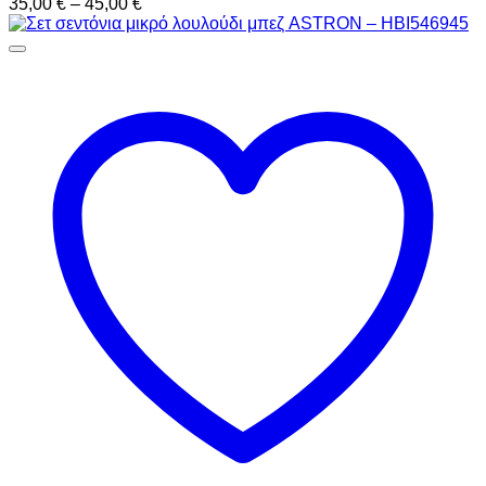
Price
35,00
€
–
45,00
€
range:
35,00 €
through
45,00 €