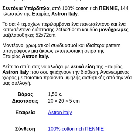
Σεντόνια Υπέρδιπλα
, από 100% cotton rich
ΠΕΝΝΙΕ
, 144
κλωστών της Εταιρίας
Astron Italy.
Το σετ 4 τεμαχίων περιλαμβάνει ένα πανωσέντονο και ένα
κατωσέντονο διάστασης 240x260cm και δύο
μονόχρωμες
μαξιλαροθήκες 52x72cm.
Μοντέρνοι χρωματικοί συνδυασμοί και ιδιαίτερα pattern
υπογράφουν μια άκρως εντυπωσιακή σειρά της
Εταιρίας
Astron Italy.
Δείτε το σπίτι σας να αλλάζει με
λευκά είδη
της Εταιρίας
Astron Italy
που σου φτιάχνουν την διάθεση. Ανανεωμένος
χώρος με ποιοτικά προϊόντα υψηλής αισθητικής από την νέα
μας συλλογή.
Βάρος
1,50 κ.
Διαστάσεις
20 × 20 × 5 cm
Εταιρεία
Astron Italy
Σύνθεση
100% cotton rich ΠENNIE