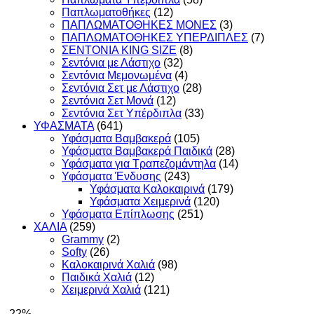
Παπλωματοθήκες
(12)
ΠΑΠΛΩΜΑΤΟΘΗΚΕΣ ΜΟΝΕΣ
(3)
ΠΑΠΛΩΜΑΤΟΘΗΚΕΣ ΥΠΕΡΔΙΠΛΕΣ
(7)
ΣΕΝΤΟΝΙΑ KING SIZE
(8)
Σεντόνια με Λάστιχο
(32)
Σεντόνια Μεμονωμένα
(4)
Σεντόνια Σετ με Λάστιχο
(28)
Σεντόνια Σετ Μονά
(12)
Σεντόνια Σετ Υπέρδιπλα
(33)
ΥΦΑΣΜΑΤΑ
(641)
Υφάσματα Βαμβακερά
(105)
Υφάσματα Βαμβακερά Παιδικά
(28)
Υφάσματα για Τραπεζομάντηλα
(14)
Υφάσματα Ένδυσης
(243)
Υφάσματα Καλοκαιρινά
(179)
Υφάσματα Χειμερινά
(120)
Υφάσματα Επίπλωσης
(251)
ΧΑΛΙΑ
(259)
Grammy
(2)
Softy
(26)
Καλοκαιρινά Χαλιά
(98)
Παιδικά Χαλιά
(12)
Χειμερινά Χαλιά
(121)
-22%