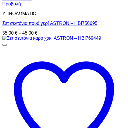
Προβολή
ΥΠΝΟΔΩΜΑΤΙO
Σετ σεντόνια πουά γκρί ASTRON – HBI756695
Price
35,00
€
–
45,00
€
range:
35,00 €
through
45,00 €