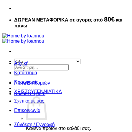
80€
ΔΩΡΕΑΝ ΜΕΤΑΦΟΡΙΚΑ σε αγορές από
και
πάνω
Αρχική
Αναζήτηση
για:
Κατάστημα
Προσφορές
Λίστα Επιθυμιών
ΧΡΙΣΤΟΥΓΕΝΝIATIKA
Καλάθι /
0,00
€
Σχετικά με μας
Επικοινωνία
Σύνδεση / Εγγραφή
Κανένα προϊόν στο καλάθι σας.