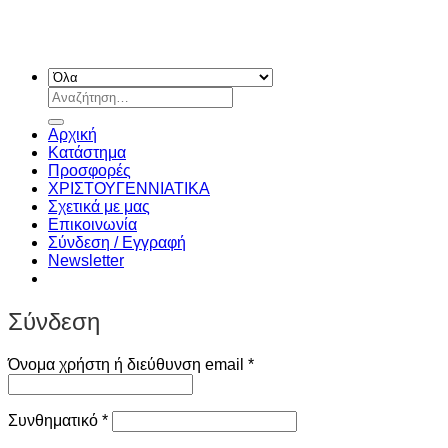
Αναζήτηση
για:
Αρχική
Κατάστημα
Προσφορές
ΧΡΙΣΤΟΥΓΕΝΝIATIKA
Σχετικά με μας
Επικοινωνία
Σύνδεση / Εγγραφή
Newsletter
Σύνδεση
Απαιτείται
Όνομα χρήστη ή διεύθυνση email
*
Απαιτείται
Συνθηματικό
*