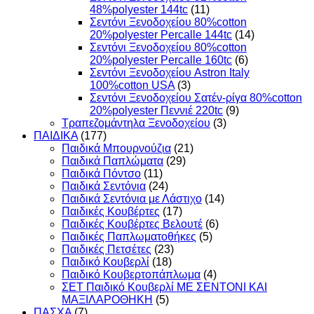
48%polyester 144tc
(11)
Σεντόνι Ξενοδοχείου 80%cotton
20%polyester Percalle 144tc
(14)
Σεντόνι Ξενοδοχείου 80%cotton
20%polyester Percalle 160tc
(6)
Σεντόνι Ξενοδοχείου Astron Italy
100%cotton USA
(3)
Σεντόνι Ξενοδοχείου Σατέν-ρίγα 80%cotton
20%polyester Πεννιέ 220tc
(9)
Τραπεζομάντηλα Ξενοδοχείου
(3)
ΠΑΙΔΙΚΑ
(177)
Παιδικά Μπουρνούζια
(21)
Παιδικά Παπλώματα
(29)
Παιδικά Πόντσο
(11)
Παιδικά Σεντόνια
(24)
Παιδικά Σεντόνια με Λάστιχο
(14)
Παιδικές Κουβέρτες
(17)
Παιδικές Κουβέρτες Βελουτέ
(6)
Παιδικές Παπλωματοθήκες
(5)
Παιδικές Πετσέτες
(23)
Παιδικό Κουβερλί
(18)
Παιδικό Κουβερτοπάπλωμα
(4)
ΣΕΤ Παιδικό Κουβερλί ΜΕ ΣΕΝΤΟΝΙ ΚΑΙ
ΜΑΞΙΛΑΡΟΘΗΚΗ
(5)
ΠΑΣΧΑ
(7)