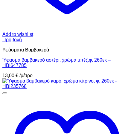
Add to wishlist
Προβολή
Υφάσματα Βαμβακερά
Ύφασμα βαμβακερό αστέρι, χρώμα μπέζ,φ. 260εκ –
HBI647785
13,00
€
/μέτρο