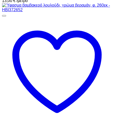
13,00
€
/μέτρο