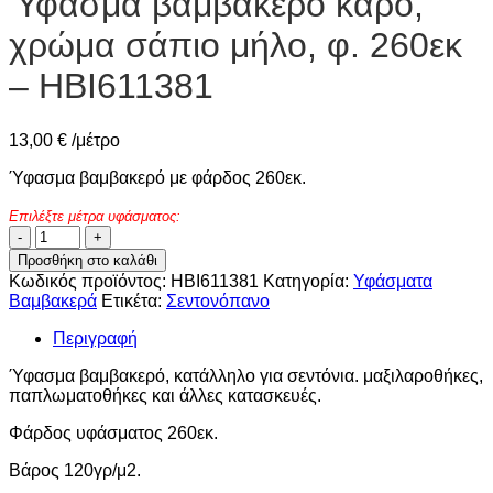
Ύφασμα βαμβακερό καρό,
χρώμα σάπιο μήλο, φ. 260εκ
– HBI611381
13,00
€
/μέτρο
Ύφασμα βαμβακερό με φάρδος 260εκ.
Επιλέξτε μέτρα υφάσματος:
Ύφασμα
βαμβακερό
Προσθήκη στο καλάθι
καρό,
Κωδικός προϊόντος:
HBI611381
Κατηγορία:
Υφάσματα
χρώμα
Βαμβακερά
Ετικέτα:
Σεντονόπανο
σάπιο
μήλο,
Περιγραφή
φ.
260εκ
Ύφασμα βαμβακερό, κατάλληλο για σεντόνια. μαξιλαροθήκες,
-
παπλωματοθήκες και άλλες κατασκευές.
HBI611381
ποσότητα
Φάρδος υφάσματος 260εκ.
Βάρος 120γρ/μ2.