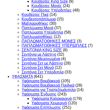
Κουβέρτες King Size
(9)
Κουβέρτες Μονές
(24)
Κουβέρτες Υπέρδιπλες
(48)
Κουβέρτες Πικέ
(14)
Κουβερτοπάπλωμα
(15)
Μαξιλαροθήκες
(30)
Παπλώματα Μονά
(37)
Παπλώματα Υπέρδιπλα
(58)
Παπλωματοθήκες
(12)
ΠΑΠΛΩΜΑΤΟΘΗΚΕΣ ΜΟΝΕΣ
(3)
ΠΑΠΛΩΜΑΤΟΘΗΚΕΣ ΥΠΕΡΔΙΠΛΕΣ
(7)
ΣΕΝΤΟΝΙΑ KING SIZE
(8)
Σεντόνια με Λάστιχο
(32)
Σεντόνια Μεμονωμένα
(4)
Σεντόνια Σετ με Λάστιχο
(28)
Σεντόνια Σετ Μονά
(12)
Σεντόνια Σετ Υπέρδιπλα
(33)
ΥΦΑΣΜΑΤΑ
(641)
Υφάσματα Βαμβακερά
(105)
Υφάσματα Βαμβακερά Παιδικά
(28)
Υφάσματα για Τραπεζομάντηλα
(14)
Υφάσματα Ένδυσης
(243)
Υφάσματα Καλοκαιρινά
(179)
Υφάσματα Χειμερινά
(120)
Υφάσματα Επίπλωσης
(251)