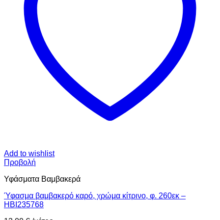
Add to wishlist
Προβολή
Υφάσματα Βαμβακερά
Ύφασμα βαμβακερό καρό, χρώμα κίτρινο, φ. 260εκ –
HBI235768