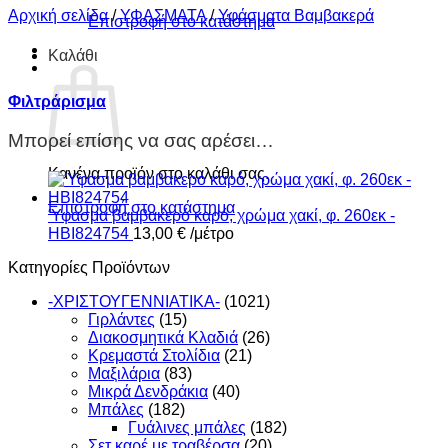
Αρχική σελίδα
/
ΥΦΑΣΜΑΤΑ
/
Υφάσματα Βαμβακερά
Επιστροφή στο κατάστημα
Καλάθι
Φιλτράρισμα
Μπορεί επίσης να σας αρέσει…
Κανένα προϊόν στο καλάθι σας.
Επιστροφή στο κατάστημα
Ύφασμα βαμβακερό καρό, χρώμα χακί, φ. 260εκ -
HBI824754
13,00
€
/μέτρο
Κατηγορίες Προϊόντων
-ΧΡΙΣΤΟΥΓΕΝΝIATIKA-
(1021)
Γιρλάντες
(15)
Διακοσμητικά Κλαδιά
(26)
Κρεμαστά Στολίδια
(21)
Μαξιλάρια
(83)
Μικρά Δενδράκια
(40)
Μπάλες
(182)
Γυάλινες μπάλες
(182)
Σετ καρέ με τραβέρσα
(20)