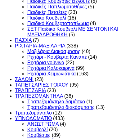
Παιδικές Κουβέρτες Βελουτέ
(6)
Παιδικές Παπλωματοθήκες
(5)
Παιδικές Πετσέτες
(23)
Παιδικό Κουβερλί
(18)
Παιδικό Κουβερτοπάπλωμα
(4)
ΣΕΤ Παιδικό Κουβερλί ΜΕ ΣΕΝΤΟΝΙ ΚΑΙ
ΜΑΞΙΛΑΡΟΘΗΚΗ
(5)
ΠΑΣΧΑ
(7)
ΡΙΧΤΑΡΙΑ-ΜΑΞΙΛΑΡΙΑ
(338)
Μαξιλάρια Διακόσμησης
(40)
Ριχτάρι - Κουβέρτα Καναπέ
(14)
Ριχτάρια γούνινα
(22)
Ριχτάρια Καλοκαιρινά
(99)
Ριχτάρια Χειμωνιάτικα
(163)
ΣΑΛΟΝΙ
(23)
ΤΑΠΕΤΣΑΡΙΕΣ ΤΟΙΧΟΥ
(95)
ΤΡΑΠΕΖΑΡΙΑ
(23)
ΤΡΑΠΕΖΟΜΑΝΤΗΛΑ
(36)
Τραπεζομάντηλα δαμάσκο
(1)
Τραπεζομάντηλα διακόσμησης
(13)
Τραπεζομάντηλο
(12)
ΥΠΝΟΔΩΜΑΤΙO
(433)
ΑΝΩΣΤΡΩΜΑ
(4)
Κουβερλί
(20)
Κουβέρτες
(89)