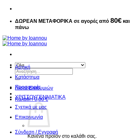
80€
ΔΩΡΕΑΝ ΜΕΤΑΦΟΡΙΚΑ σε αγορές από
και
πάνω
Αρχική
Αναζήτηση
για:
Κατάστημα
Προσφορές
Λίστα Επιθυμιών
ΧΡΙΣΤΟΥΓΕΝΝIATIKA
Καλάθι /
0,00
€
Σχετικά με μας
Επικοινωνία
Σύνδεση / Εγγραφή
Κανένα προϊόν στο καλάθι σας.