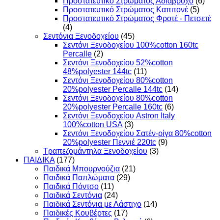
Προστατευτικό Στρώματος Αδιάβροχο
(6)
Προστατευτικό Στρώματος Καπιτονέ
(5)
Προστατευτικό Στρώματος Φροτέ - Πετσετέ
(4)
Σεντόνια Ξενοδοχείου
(45)
Σεντόνι Ξενοδοχείου 100%cotton 160tc
Percalle
(2)
Σεντόνι Ξενοδοχείου 52%cotton
48%polyester 144tc
(11)
Σεντόνι Ξενοδοχείου 80%cotton
20%polyester Percalle 144tc
(14)
Σεντόνι Ξενοδοχείου 80%cotton
20%polyester Percalle 160tc
(6)
Σεντόνι Ξενοδοχείου Astron Italy
100%cotton USA
(3)
Σεντόνι Ξενοδοχείου Σατέν-ρίγα 80%cotton
20%polyester Πεννιέ 220tc
(9)
Τραπεζομάντηλα Ξενοδοχείου
(3)
ΠΑΙΔΙΚΑ
(177)
Παιδικά Μπουρνούζια
(21)
Παιδικά Παπλώματα
(29)
Παιδικά Πόντσο
(11)
Παιδικά Σεντόνια
(24)
Παιδικά Σεντόνια με Λάστιχο
(14)
Παιδικές Κουβέρτες
(17)