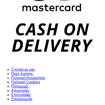
D
Σχετικά με μας
Όροι Χρήσης
Πολιτική Απορρήτου
Πολιτική Cookies
Πληρωμές
Αποστολές
Επιστροφές
Επικοινωνία