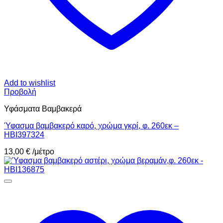
Add to wishlist
Προβολή
Υφάσματα Βαμβακερά
Ύφασμα βαμβακερό καρό, χρώμα γκρί, φ. 260εκ –
HBI397324
13,00
€
/μέτρο