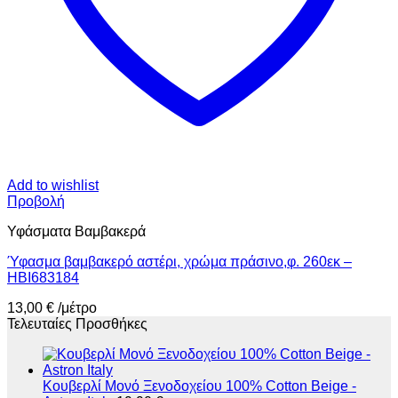
Add to wishlist
Προβολή
Υφάσματα Βαμβακερά
Ύφασμα βαμβακερό αστέρι, χρώμα πράσινο,φ. 260εκ –
HBI683184
13,00
€
/μέτρο
Τελευταίες Προσθήκες
Κουβερλί Μονό Ξενοδοχείου 100% Cοtton Beige -