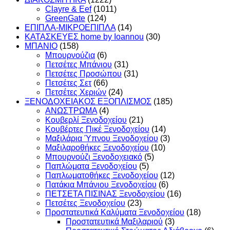
Clayre & Eef
(1011)
GreenGate
(124)
ΕΠΙΠΛΑ-ΜΙΚΡΟΕΠΙΠΛΑ
(14)
ΚΑΤΑΣΚΕΥΕΣ home by Ioannou
(30)
ΜΠΑΝΙΟ
(158)
Μπουρνούζια
(6)
Πετσέτες Μπάνιου
(31)
Πετσέτες Προσώπου
(31)
Πετσέτες Σετ
(66)
Πετσέτες Χεριών
(24)
ΞΕΝΟΔΟΧΕΙΑΚΟΣ ΕΞΟΠΛΙΣΜΟΣ
(185)
ΑΝΩΣΤΡΩΜΑ
(4)
Κουβερλί Ξενοδοχείου
(21)
Κουβέρτες Πικέ Ξενοδοχείου
(14)
Μαξιλάρια Ύπνου Ξενοδοχείου
(3)
Μαξιλαροθήκες Ξενοδοχείου
(10)
Μπουρνούζι Ξενοδοχειακό
(5)
Παπλώματα Ξενοδοχείου
(5)
Παπλωματοθήκες Ξενοδοχείου
(12)
Πατάκια Μπάνιου Ξενοδοχείου
(6)
ΠΕΤΣΕΤΑ ΠΙΣΙΝΑΣ Ξενοδοχείου
(16)
Πετσέτες Ξενοδοχείου
(23)
Προστατευτικά Καλύματα Ξενοδοχείου
(18)
Προστατευτικά Μαξιλαριού
(3)