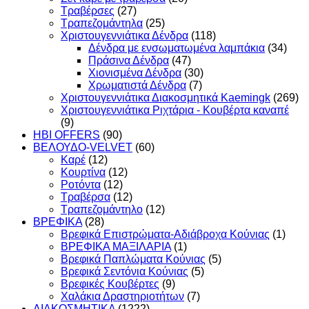
Τραβέρσες
(27)
Τραπεζομάντηλα
(25)
Χριστουγεννιάτικα Δένδρα
(118)
Δένδρα με ενσωματωμένα λαμπάκια
(34)
Πράσινα Δένδρα
(47)
Χιονισμένα Δένδρα
(30)
Χρωματιστά Δένδρα
(7)
Χριστουγεννιάτικα Διακοσμητικά Kaemingk
(269)
Χριστουγεννιάτικα Ριχτάρια - Κουβέρτα καναπέ
(9)
HBI OFFERS
(90)
ΒΕΛΟΥΔΟ-VELVET
(60)
Καρέ
(12)
Κουρτίνα
(12)
Ροτόντα
(12)
Τραβέρσα
(12)
Τραπεζομάντηλο
(12)
ΒΡΕΦΙΚΑ
(28)
Βρεφικά Επιστρώματα-Αδιάβροχα Κούνιας
(1)
ΒΡΕΦΙΚΑ ΜΑΞΙΛΑΡΙΑ
(1)
Βρεφικά Παπλώματα Κούνιας
(5)
Βρεφικά Σεντόνια Κούνιας
(5)
Βρεφικές Κουβέρτες
(9)
Χαλάκια Δραστηριοτήτων
(7)
ΔΙΑΚΟΣΜΗΤΙΚΑ
(1222)