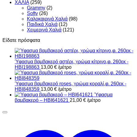
ΧΑΛΙΑ
(259)
Grammy
(2)
Softy
(26)
Καλοκαιρινά Χαλιά
(98)
Παιδικά Χαλιά
(12)
Χειμερινά Χαλιά
(121)
Είδατε πρόσφατα
Ύφασμα βαμβακερό αστέρι, χρώμα κίτρινο,φ. 260εκ -
HBI198863
13,00
€
/μέτρο
Ύφασμα βαμβακερό roses, χρώμα κοραλί,φ. 260εκ -
HBI848359
13,00
€
/μέτρο
Ύφασμα
βαμβακερό – HBI641621
21,00
€
/μέτρο