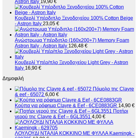
Astron Italy
19,90
€
Κουβερλί Υπέρδιπλο Ξενοδοχείου 100% Cοtton Beige
- Astron Italy
23,05
€
Ανώστρωμα Υπέρδιπλο (160x200+7) Memory Foam
Astron Italy - Astron Italy
126,48
€
Κουβερλί Υπέρ/πλο Ξενοδοχείου Light Grey - Astron
Italy
16,90
€
Δημοφιλή
Πόμολο της Clayre
& eef - 65072
6,00
€
Κούπα για ρόφημα Clayre & Eef - 6CE0883GR
14,90
€
Ποτήρι
νερού της Clayre & Eef – 6GL3551
4,00
€
ΛΟΥΛΟΥΔΙ ΝΤΑΛΙΑ ΚΟΚΚΙΝΟ ΜΕ ΦΥΛΛΑ Kaemingk -