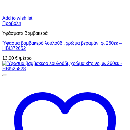
Add to wishlist
Προβολή
Υφάσματα Βαμβακερά
Ύφασμα βαμβακερό λουλούδι, χρώμα βεραμάν, φ. 260εκ –
HBI372652
13,00
€
/μέτρο