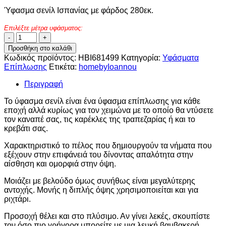
Ύφασμα σενίλ Ισπανίας με φάρδος 280εκ.
Επιλέξτε μέτρα υφάσματος:
Ύφασμα
σενίλ
Προσθήκη στο καλάθι
Ισπανίας
Κωδικός προϊόντος:
HBI681499
Κατηγορία:
Υφάσματα
φ.280εκ
Επίπλωσης
Ετικέτα:
homebyIoannou
–
HBI681499
Περιγραφή
ποσότητα
Το ύφασμα σενίλ είναι ένα ύφασμα επίπλωσης για κάθε
εποχή αλλά κυρίως για τον χειμώνα με το οποίο θα ντύσετε
τον καναπέ σας, τις καρέκλες της τραπεζαρίας ή και το
κρεβάτι σας.
Χαρακτηριστικό το πέλος που δημιουργούν τα νήματα που
εξέχουν στην επιφάνειά του δίνοντας απαλότητα στην
αίσθηση και ομορφιά στην όψη.
Μοιάζει με βελούδο όμως συνήθως είναι μεγαλύτερης
αντοχής. Μονής η διπλής όψης χρησιμοποιείται και για
ριχτάρι.
Προσοχή θέλει και στο πλύσιμο. Αν γίνει λεκές, σκουπίστε
τον όσο πιο γρήγορα μπορείτε με μια λευκή βαμβακερή