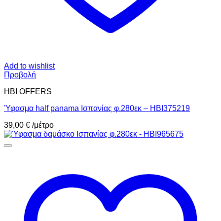
Add to wishlist
Προβολή
HBI OFFERS
Ύφασμα half panama Ισπανίας φ.280εκ – HBI375219
39,00
€
/μέτρο