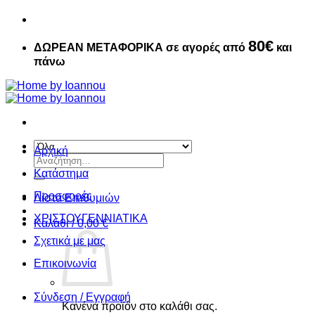
80€
ΔΩΡΕΑΝ ΜΕΤΑΦΟΡΙΚΑ σε αγορές από
και
πάνω
Αρχική
Αναζήτηση
για:
Κατάστημα
Προσφορές
Λίστα Επιθυμιών
ΧΡΙΣΤΟΥΓΕΝΝIATIKA
Καλάθι /
0,00
€
Σχετικά με μας
Επικοινωνία
Σύνδεση / Εγγραφή
Κανένα προϊόν στο καλάθι σας.