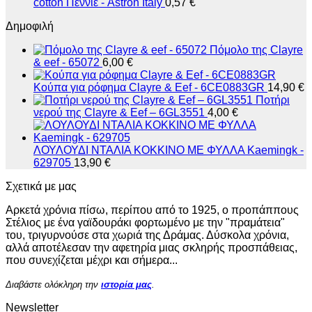
cotton Πεννιέ - Astron Italy
0,57
€
Δημοφιλή
Πόμολο της Clayre
& eef - 65072
6,00
€
Κούπα για ρόφημα Clayre & Eef - 6CE0883GR
14,90
€
Ποτήρι
νερού της Clayre & Eef – 6GL3551
4,00
€
ΛΟΥΛΟΥΔΙ ΝΤΑΛΙΑ ΚΟΚΚΙΝΟ ΜΕ ΦΥΛΛΑ Kaemingk -
629705
13,90
€
Σχετικά με μας
Αρκετά χρόνια πίσω, περίπου από το 1925, ο προπάππους
Στέλιος με ένα γαϊδουράκι φορτωμένο με την "πραμάτεια"
του, τριγυρνούσε στα χωριά της Δράμας. Δύσκολα χρόνια,
αλλά αποτέλεσαν την αφετηρία μιας σκληρής προσπάθειας,
που συνεχίζεται μέχρι και σήμερα...
Διαβάστε ολόκληρη την
ιστορία μας
.
Newsletter