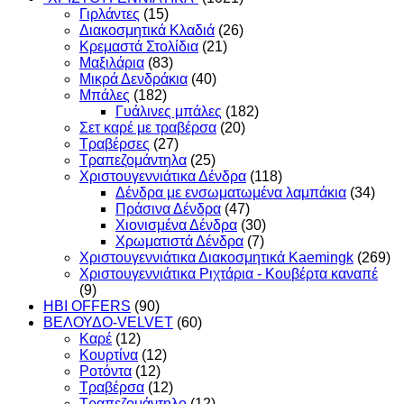
Γιρλάντες
(15)
Διακοσμητικά Κλαδιά
(26)
Κρεμαστά Στολίδια
(21)
Μαξιλάρια
(83)
Μικρά Δενδράκια
(40)
Μπάλες
(182)
Γυάλινες μπάλες
(182)
Σετ καρέ με τραβέρσα
(20)
Τραβέρσες
(27)
Τραπεζομάντηλα
(25)
Χριστουγεννιάτικα Δένδρα
(118)
Δένδρα με ενσωματωμένα λαμπάκια
(34)
Πράσινα Δένδρα
(47)
Χιονισμένα Δένδρα
(30)
Χρωματιστά Δένδρα
(7)
Χριστουγεννιάτικα Διακοσμητικά Kaemingk
(269)
Χριστουγεννιάτικα Ριχτάρια - Κουβέρτα καναπέ
(9)
HBI OFFERS
(90)
ΒΕΛΟΥΔΟ-VELVET
(60)
Καρέ
(12)
Κουρτίνα
(12)
Ροτόντα
(12)
Τραβέρσα
(12)
Τραπεζομάντηλο
(12)