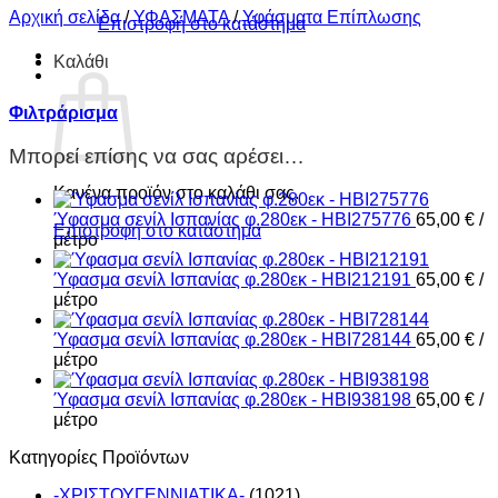
Αρχική σελίδα
/
ΥΦΑΣΜΑΤΑ
/
Υφάσματα Επίπλωσης
Επιστροφή στο κατάστημα
Καλάθι
Φιλτράρισμα
Μπορεί επίσης να σας αρέσει…
Κανένα προϊόν στο καλάθι σας.
Ύφασμα σενίλ Ισπανίας φ.280εκ - HBI275776
65,00
€
/
Επιστροφή στο κατάστημα
μέτρο
Ύφασμα σενίλ Ισπανίας φ.280εκ - HBI212191
65,00
€
/
μέτρο
Ύφασμα σενίλ Ισπανίας φ.280εκ - HBI728144
65,00
€
/
μέτρο
Ύφασμα σενίλ Ισπανίας φ.280εκ - HBI938198
65,00
€
/
μέτρο
Κατηγορίες Προϊόντων
-ΧΡΙΣΤΟΥΓΕΝΝIATIKA-
(1021)