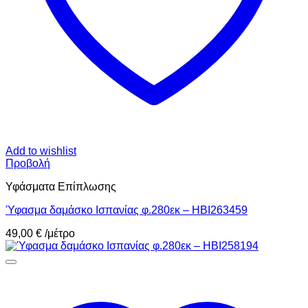
Add to wishlist
Προβολή
Υφάσματα Επίπλωσης
Ύφασμα δαμάσκο Ισπανίας φ.280εκ – HBI263459
49,00
€
/μέτρο