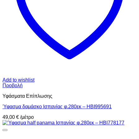
Add to wishlist
Προβολή
Υφάσματα Επίπλωσης
Ύφασμα δαμάσκο Ισπανίας φ.280εκ – HBI995691
49,00
€
/μέτρο