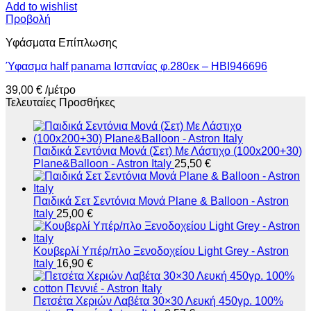
Add to wishlist
Προβολή
Υφάσματα Επίπλωσης
Ύφασμα half panama Ισπανίας φ.280εκ – HBI946696
39,00
€
/μέτρο
Τελευταίες Προσθήκες
Παιδικά Σεντόνια Μονά (Σετ) Με Λάστιχο (100x200+30)
Plane&Balloon - Astron Italy
25,50
€
Παιδικά Σετ Σεντόνια Μονά Plane & Balloon - Astron
Italy
25,00
€
Κουβερλί Υπέρ/πλο Ξενοδοχείου Light Grey - Astron
Italy
16,90
€
Πετσέτα Χεριών Λαβέτα 30×30 Λευκή 450γρ. 100%