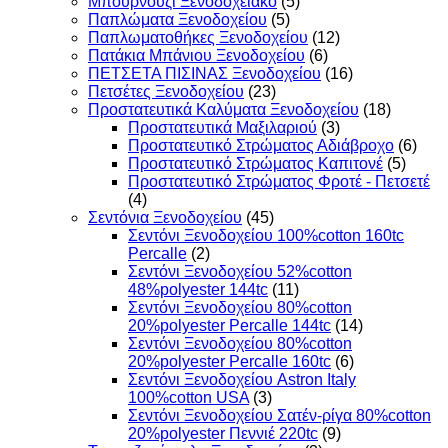
Μπουρνούζι Ξενοδοχειακό
(5)
Παπλώματα Ξενοδοχείου
(5)
Παπλωματοθήκες Ξενοδοχείου
(12)
Πατάκια Μπάνιου Ξενοδοχείου
(6)
ΠΕΤΣΕΤΑ ΠΙΣΙΝΑΣ Ξενοδοχείου
(16)
Πετσέτες Ξενοδοχείου
(23)
Προστατευτικά Καλύματα Ξενοδοχείου
(18)
Προστατευτικά Μαξιλαριού
(3)
Προστατευτικό Στρώματος Αδιάβροχο
(6)
Προστατευτικό Στρώματος Καπιτονέ
(5)
Προστατευτικό Στρώματος Φροτέ - Πετσετέ
(4)
Σεντόνια Ξενοδοχείου
(45)
Σεντόνι Ξενοδοχείου 100%cotton 160tc
Percalle
(2)
Σεντόνι Ξενοδοχείου 52%cotton
48%polyester 144tc
(11)
Σεντόνι Ξενοδοχείου 80%cotton
20%polyester Percalle 144tc
(14)
Σεντόνι Ξενοδοχείου 80%cotton
20%polyester Percalle 160tc
(6)
Σεντόνι Ξενοδοχείου Astron Italy
100%cotton USA
(3)
Σεντόνι Ξενοδοχείου Σατέν-ρίγα 80%cotton
20%polyester Πεννιέ 220tc
(9)