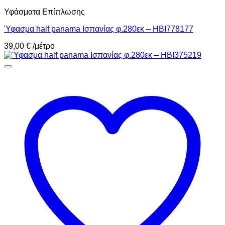
Υφάσματα Επίπλωσης
Ύφασμα half panama Ισπανίας φ.280εκ – HBI778177
39,00
€
/μέτρο