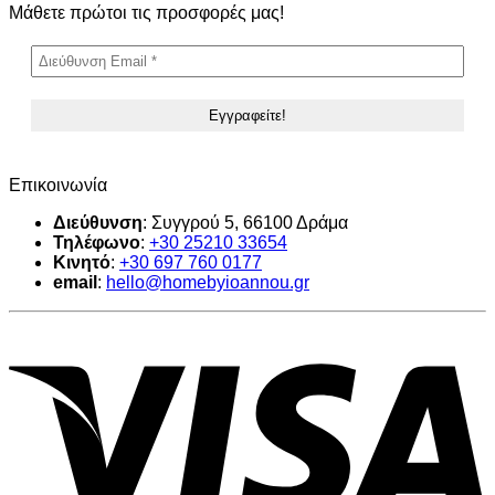
Μάθετε πρώτοι τις προσφορές μας!
Επικοινωνία
Διεύθυνση
: Συγγρού 5, 66100 Δράμα
Τηλέφωνο
:
+30 25210 33654
Κινητό
:
+30
697 760 0177
email
:
hello@homebyioannou.gr
V