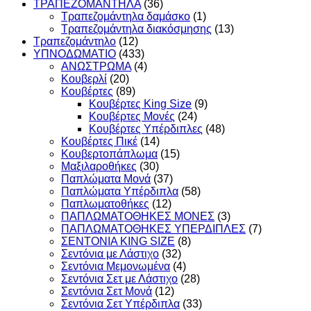
ΤΡΑΠΕΖΟΜΑΝΤΗΛΑ
(36)
Τραπεζομάντηλα δαμάσκο
(1)
Τραπεζομάντηλα διακόσμησης
(13)
Τραπεζομάντηλο
(12)
ΥΠΝΟΔΩΜΑΤΙO
(433)
ΑΝΩΣΤΡΩΜΑ
(4)
Κουβερλί
(20)
Κουβέρτες
(89)
Κουβέρτες King Size
(9)
Κουβέρτες Μονές
(24)
Κουβέρτες Υπέρδιπλες
(48)
Κουβέρτες Πικέ
(14)
Κουβερτοπάπλωμα
(15)
Μαξιλαροθήκες
(30)
Παπλώματα Μονά
(37)
Παπλώματα Υπέρδιπλα
(58)
Παπλωματοθήκες
(12)
ΠΑΠΛΩΜΑΤΟΘΗΚΕΣ ΜΟΝΕΣ
(3)
ΠΑΠΛΩΜΑΤΟΘΗΚΕΣ ΥΠΕΡΔΙΠΛΕΣ
(7)
ΣΕΝΤΟΝΙΑ KING SIZE
(8)
Σεντόνια με Λάστιχο
(32)
Σεντόνια Μεμονωμένα
(4)
Σεντόνια Σετ με Λάστιχο
(28)
Σεντόνια Σετ Μονά
(12)
Σεντόνια Σετ Υπέρδιπλα
(33)