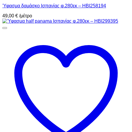
Ύφασμα δαμάσκο Ισπανίας φ.280εκ – HBI258194
49,00
€
/μέτρο