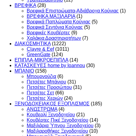
ΒΡΕΦΙΚΑ
(28)
Βρεφικά Επιστρώματα-Αδιάβροχα Κούνιας
(1)
ΒΡΕΦΙΚΑ ΜΑΞΙΛΑΡΙΑ
(1)
Βρεφικά Παπλώματα Κούνιας
(5)
Βρεφικά Σεντόνια Κούνιας
(5)
Βρεφικές Κουβέρτες
(9)
Χαλάκια Δραστηριοτήτων
(7)
ΔΙΑΚΟΣΜΗΤΙΚΑ
(1222)
Clayre & Eef
(1011)
GreenGate
(124)
ΕΠΙΠΛΑ-ΜΙΚΡΟΕΠΙΠΛΑ
(14)
ΚΑΤΑΣΚΕΥΕΣ home by Ioannou
(30)
ΜΠΑΝΙΟ
(158)
Μπουρνούζια
(6)
Πετσέτες Μπάνιου
(31)
Πετσέτες Προσώπου
(31)
Πετσέτες Σετ
(66)
Πετσέτες Χεριών
(24)
ΞΕΝΟΔΟΧΕΙΑΚΟΣ ΕΞΟΠΛΙΣΜΟΣ
(185)
ΑΝΩΣΤΡΩΜΑ
(4)
Κουβερλί Ξενοδοχείου
(21)
Κουβέρτες Πικέ Ξενοδοχείου
(14)
Μαξιλάρια Ύπνου Ξενοδοχείου
(3)
Μαξιλαροθήκες Ξενοδοχείου
(10)