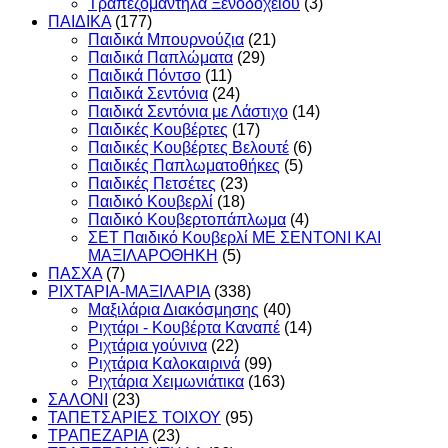
Τραπεζομάντηλα Ξενοδοχείου
(3)
ΠΑΙΔΙΚΑ
(177)
Παιδικά Μπουρνούζια
(21)
Παιδικά Παπλώματα
(29)
Παιδικά Πόντσο
(11)
Παιδικά Σεντόνια
(24)
Παιδικά Σεντόνια με Λάστιχο
(14)
Παιδικές Κουβέρτες
(17)
Παιδικές Κουβέρτες Βελουτέ
(6)
Παιδικές Παπλωματοθήκες
(5)
Παιδικές Πετσέτες
(23)
Παιδικό Κουβερλί
(18)
Παιδικό Κουβερτοπάπλωμα
(4)
ΣΕΤ Παιδικό Κουβερλί ΜΕ ΣΕΝΤΟΝΙ ΚΑΙ
ΜΑΞΙΛΑΡΟΘΗΚΗ
(5)
ΠΑΣΧΑ
(7)
ΡΙΧΤΑΡΙΑ-ΜΑΞΙΛΑΡΙΑ
(338)
Μαξιλάρια Διακόσμησης
(40)
Ριχτάρι - Κουβέρτα Καναπέ
(14)
Ριχτάρια γούνινα
(22)
Ριχτάρια Καλοκαιρινά
(99)
Ριχτάρια Χειμωνιάτικα
(163)
ΣΑΛΟΝΙ
(23)
ΤΑΠΕΤΣΑΡΙΕΣ ΤΟΙΧΟΥ
(95)
ΤΡΑΠΕΖΑΡΙΑ
(23)