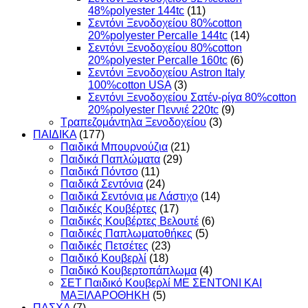
48%polyester 144tc
(11)
Σεντόνι Ξενοδοχείου 80%cotton
20%polyester Percalle 144tc
(14)
Σεντόνι Ξενοδοχείου 80%cotton
20%polyester Percalle 160tc
(6)
Σεντόνι Ξενοδοχείου Astron Italy
100%cotton USA
(3)
Σεντόνι Ξενοδοχείου Σατέν-ρίγα 80%cotton
20%polyester Πεννιέ 220tc
(9)
Τραπεζομάντηλα Ξενοδοχείου
(3)
ΠΑΙΔΙΚΑ
(177)
Παιδικά Μπουρνούζια
(21)
Παιδικά Παπλώματα
(29)
Παιδικά Πόντσο
(11)
Παιδικά Σεντόνια
(24)
Παιδικά Σεντόνια με Λάστιχο
(14)
Παιδικές Κουβέρτες
(17)
Παιδικές Κουβέρτες Βελουτέ
(6)
Παιδικές Παπλωματοθήκες
(5)
Παιδικές Πετσέτες
(23)
Παιδικό Κουβερλί
(18)
Παιδικό Κουβερτοπάπλωμα
(4)
ΣΕΤ Παιδικό Κουβερλί ΜΕ ΣΕΝΤΟΝΙ ΚΑΙ
ΜΑΞΙΛΑΡΟΘΗΚΗ
(5)
ΠΑΣΧΑ
(7)