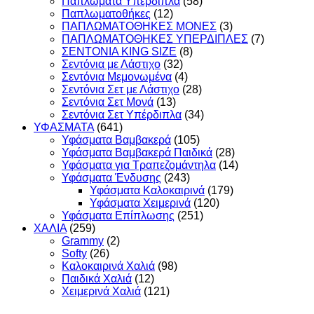
Παπλώματα Υπέρδιπλα
(58)
Παπλωματοθήκες
(12)
ΠΑΠΛΩΜΑΤΟΘΗΚΕΣ ΜΟΝΕΣ
(3)
ΠΑΠΛΩΜΑΤΟΘΗΚΕΣ ΥΠΕΡΔΙΠΛΕΣ
(7)
ΣΕΝΤΟΝΙΑ KING SIZE
(8)
Σεντόνια με Λάστιχο
(32)
Σεντόνια Μεμονωμένα
(4)
Σεντόνια Σετ με Λάστιχο
(28)
Σεντόνια Σετ Μονά
(13)
Σεντόνια Σετ Υπέρδιπλα
(34)
ΥΦΑΣΜΑΤΑ
(641)
Υφάσματα Βαμβακερά
(105)
Υφάσματα Βαμβακερά Παιδικά
(28)
Υφάσματα για Τραπεζομάντηλα
(14)
Υφάσματα Ένδυσης
(243)
Υφάσματα Καλοκαιρινά
(179)
Υφάσματα Χειμερινά
(120)
Υφάσματα Επίπλωσης
(251)
ΧΑΛΙΑ
(259)
Grammy
(2)
Softy
(26)
Καλοκαιρινά Χαλιά
(98)
Παιδικά Χαλιά
(12)
Χειμερινά Χαλιά
(121)