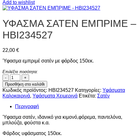
Add to wishlist
ΥΦΑΣΜΑ ΣΑΤΕΝ ΕΜΠΡΙΜΕ –
HBI234527
22,00
€
Ύφασμα εμπριμέ σατέν με φάρδος 150εκ.
Επιλέξτε ποσότητα:
ΥΦΑΣΜΑ
ΣΑΤΕΝ
Προσθήκη στο καλάθι
ΕΜΠΡΙΜΕ
Κωδικός προϊόντος:
HBI234527
Κατηγορίες:
Υφάσματα
-
Καλοκαιρινά
,
Υφάσματα Χειμερινά
Ετικέτα:
Σατέν
HBI234527
ποσότητα
Περιγραφή
Ύφασμα σατέν, ιδανικό για κιμονό,φόρεμα, παντελόνα,
μπλούζα, φούστα κ.α.
Φάρδος υφάσματος 150εκ.