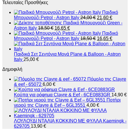
Τελευταίες Προσθήκες
Παιδικό
Original
Η
Μπουρνούζι Petrol - Astron Italy
24,00
€
21,60
€
price
τρέχουσ
Παιδικό Μπουρνούζι Green -
Original
Η
was:
τιμή
Astron Italy
18,50
€
16,65
€
price
τρέχουσα
24,00 €.
είναι:
Παιδικό
was:
τιμή
Original
21,60 €.
Η
Μπουρνούζι Petrol - Astron Italy
18,50
€
16,65
€
18,50 €.
είναι:
price
τρέχουσ
16,65 €.
was:
τιμή
18,50 €.
είναι:
Παιδικά Σετ Σεντόνια Μονά Plane & Balloon - Astron
16,65 €.
Italy
25,00
€
Δημοφιλή
Πόμολο της Clayre
& eef - 65072
6,00
€
Κούπα για ρόφημα Clayre & Eef - 6CE0883GR
14,90
€
Ποτήρι
νερού της Clayre & Eef – 6GL3551
4,00
€
ΛΟΥΛΟΥΔΙ ΝΤΑΛΙΑ ΚΟΚΚΙΝΟ ΜΕ ΦΥΛΛΑ Kaemingk -
629705
13,90
€