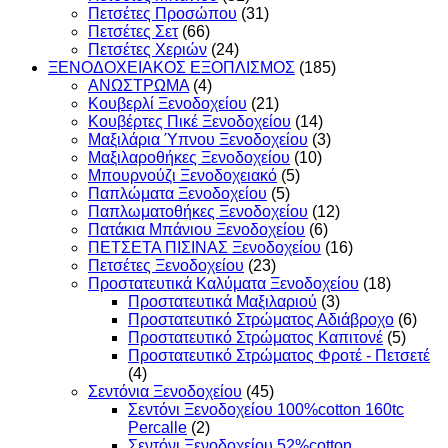
Πετσέτες Προσώπου
(31)
Πετσέτες Σετ
(66)
Πετσέτες Χεριών
(24)
ΞΕΝΟΔΟΧΕΙΑΚΟΣ ΕΞΟΠΛΙΣΜΟΣ
(185)
ΑΝΩΣΤΡΩΜΑ
(4)
Κουβερλί Ξενοδοχείου
(21)
Κουβέρτες Πικέ Ξενοδοχείου
(14)
Μαξιλάρια Ύπνου Ξενοδοχείου
(3)
Μαξιλαροθήκες Ξενοδοχείου
(10)
Μπουρνούζι Ξενοδοχειακό
(5)
Παπλώματα Ξενοδοχείου
(5)
Παπλωματοθήκες Ξενοδοχείου
(12)
Πατάκια Μπάνιου Ξενοδοχείου
(6)
ΠΕΤΣΕΤΑ ΠΙΣΙΝΑΣ Ξενοδοχείου
(16)
Πετσέτες Ξενοδοχείου
(23)
Προστατευτικά Καλύματα Ξενοδοχείου
(18)
Προστατευτικά Μαξιλαριού
(3)
Προστατευτικό Στρώματος Αδιάβροχο
(6)
Προστατευτικό Στρώματος Καπιτονέ
(5)
Προστατευτικό Στρώματος Φροτέ - Πετσετέ
(4)
Σεντόνια Ξενοδοχείου
(45)
Σεντόνι Ξενοδοχείου 100%cotton 160tc
Percalle
(2)
Σεντόνι Ξενοδοχείου 52%cotton