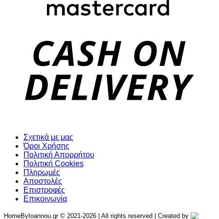
D
Σχετικά με μας
Όροι Χρήσης
Πολιτική Απορρήτου
Πολιτική Cookies
Πληρωμές
Αποστολές
Επιστροφές
Επικοινωνία
HomeByIoannou.gr © 2021-2026 | All rights reserved | Created by