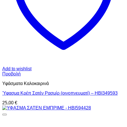
Add to wishlist
Προβολή
Υφάσματα Καλοκαιρινά
Ύφασμα Κρέπ Σατέν Ρασμίρ (οινοπνευματί) – HBI349593
25,00
€