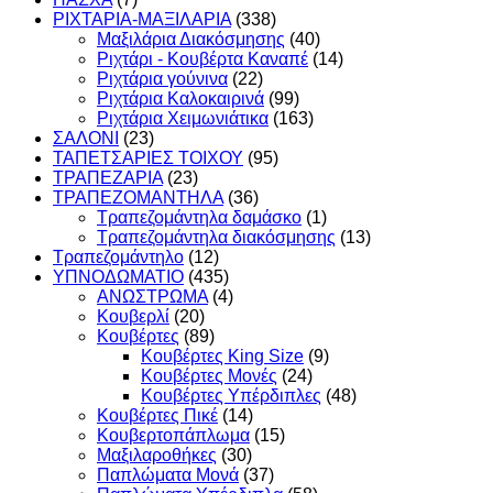
ΡΙΧΤΑΡΙΑ-ΜΑΞΙΛΑΡΙΑ
(338)
Μαξιλάρια Διακόσμησης
(40)
Ριχτάρι - Κουβέρτα Καναπέ
(14)
Ριχτάρια γούνινα
(22)
Ριχτάρια Καλοκαιρινά
(99)
Ριχτάρια Χειμωνιάτικα
(163)
ΣΑΛΟΝΙ
(23)
ΤΑΠΕΤΣΑΡΙΕΣ ΤΟΙΧΟΥ
(95)
ΤΡΑΠΕΖΑΡΙΑ
(23)
ΤΡΑΠΕΖΟΜΑΝΤΗΛΑ
(36)
Τραπεζομάντηλα δαμάσκο
(1)
Τραπεζομάντηλα διακόσμησης
(13)
Τραπεζομάντηλο
(12)
ΥΠΝΟΔΩΜΑΤΙO
(435)
ΑΝΩΣΤΡΩΜΑ
(4)
Κουβερλί
(20)
Κουβέρτες
(89)
Κουβέρτες King Size
(9)
Κουβέρτες Μονές
(24)
Κουβέρτες Υπέρδιπλες
(48)
Κουβέρτες Πικέ
(14)
Κουβερτοπάπλωμα
(15)
Μαξιλαροθήκες
(30)
Παπλώματα Μονά
(37)