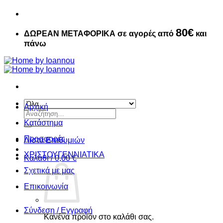
80€
ΔΩΡΕΑΝ ΜΕΤΑΦΟΡΙΚΑ σε αγορές από
και
πάνω
Αρχική
Αναζήτηση
για:
Κατάστημα
Προσφορές
Λίστα Επιθυμιών
ΧΡΙΣΤΟΥΓΕΝΝIATIKA
Καλάθι /
0,00
€
Σχετικά με μας
Επικοινωνία
Σύνδεση / Εγγραφή
Κανένα προϊόν στο καλάθι σας.