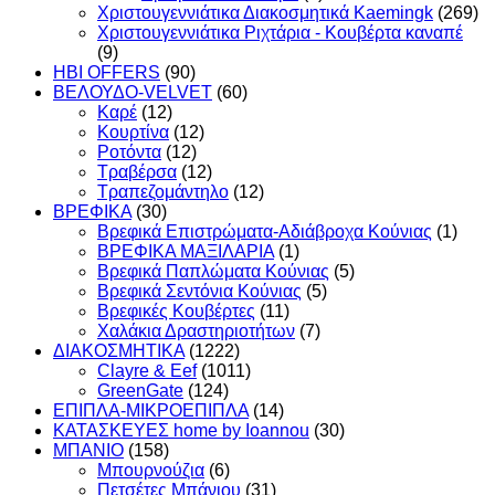
Χριστουγεννιάτικα Διακοσμητικά Kaemingk
(269)
Χριστουγεννιάτικα Ριχτάρια - Κουβέρτα καναπέ
(9)
HBI OFFERS
(90)
ΒΕΛΟΥΔΟ-VELVET
(60)
Καρέ
(12)
Κουρτίνα
(12)
Ροτόντα
(12)
Τραβέρσα
(12)
Τραπεζομάντηλο
(12)
ΒΡΕΦΙΚΑ
(30)
Βρεφικά Επιστρώματα-Αδιάβροχα Κούνιας
(1)
ΒΡΕΦΙΚΑ ΜΑΞΙΛΑΡΙΑ
(1)
Βρεφικά Παπλώματα Κούνιας
(5)
Βρεφικά Σεντόνια Κούνιας
(5)
Βρεφικές Κουβέρτες
(11)
Χαλάκια Δραστηριοτήτων
(7)
ΔΙΑΚΟΣΜΗΤΙΚΑ
(1222)
Clayre & Eef
(1011)
GreenGate
(124)
ΕΠΙΠΛΑ-ΜΙΚΡΟΕΠΙΠΛΑ
(14)
ΚΑΤΑΣΚΕΥΕΣ home by Ioannou
(30)
ΜΠΑΝΙΟ
(158)
Μπουρνούζια
(6)
Πετσέτες Μπάνιου
(31)