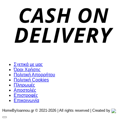
D
Σχετικά με μας
Όροι Χρήσης
Πολιτική Απορρήτου
Πολιτική Cookies
Πληρωμές
Αποστολές
Επιστροφές
Επικοινωνία
HomeByIoannou.gr © 2021-2026 | All rights reserved | Created by