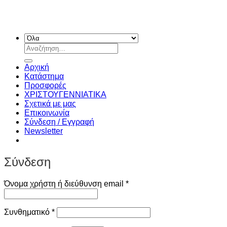
Αναζήτηση
για:
Αρχική
Κατάστημα
Προσφορές
ΧΡΙΣΤΟΥΓΕΝΝIATIKA
Σχετικά με μας
Επικοινωνία
Σύνδεση / Εγγραφή
Newsletter
Σύνδεση
Απαιτείται
Όνομα χρήστη ή διεύθυνση email
*
Απαιτείται
Συνθηματικό
*