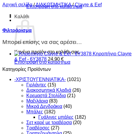
Αρχική σελίδα
/
ΔΙΑΚΟΣΜΗΤΙΚΑ
/
Clayre & Eef
Επιστροφή στο κατάστημα
Καλάθι
Φιλτράρισμα
Μπορεί επίσης να σας αρέσει…
Κανένα προϊόν στο καλάθι σας.
Κηροπήγιο Clayre
& Eef - 6Y3878
24,90
€
Επιστροφή στο κατάστημα
Κατηγορίες Προϊόντων
-ΧΡΙΣΤΟΥΓΕΝΝIATIKA-
(1021)
Γιρλάντες
(15)
Διακοσμητικά Κλαδιά
(26)
Κρεμαστά Στολίδια
(21)
Μαξιλάρια
(83)
Μικρά Δενδράκια
(40)
Μπάλες
(182)
Γυάλινες μπάλες
(182)
Σετ καρέ με τραβέρσα
(20)
Τραβέρσες
(27)
Τραπεζομάντηλα
(25)