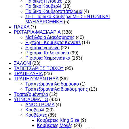
Παιδικές Πετσέτες
(23)
Παιδικό Κουβερλί
(18)
Παιδικό Κουβερτοπάπλωμα
(4)
ΣΕΤ Παιδικό Κουβερλί ΜΕ ΣΕΝΤΟΝΙ ΚΑΙ
ΜΑΞΙΛΑΡΟΘΗΚΗ
(5)
ΠΑΣΧΑ
(7)
ΡΙΧΤΑΡΙΑ-ΜΑΞΙΛΑΡΙΑ
(338)
Μαξιλάρια Διακόσμησης
(40)
Ριχτάρι - Κουβέρτα Καναπέ
(14)
Ριχτάρια γούνινα
(22)
Ριχτάρια Καλοκαιρινά
(99)
Ριχτάρια Χειμωνιάτικα
(163)
ΣΑΛΟΝΙ
(23)
ΤΑΠΕΤΣΑΡΙΕΣ ΤΟΙΧΟΥ
(95)
ΤΡΑΠΕΖΑΡΙΑ
(23)
ΤΡΑΠΕΖΟΜΑΝΤΗΛΑ
(36)
Τραπεζομάντηλα δαμάσκο
(1)
Τραπεζομάντηλα διακόσμησης
(13)
Τραπεζομάντηλο
(12)
ΥΠΝΟΔΩΜΑΤΙO
(433)
ΑΝΩΣΤΡΩΜΑ
(4)
Κουβερλί
(20)
Κουβέρτες
(89)
Κουβέρτες King Size
(9)
Κουβέρτες Μονές
(24)