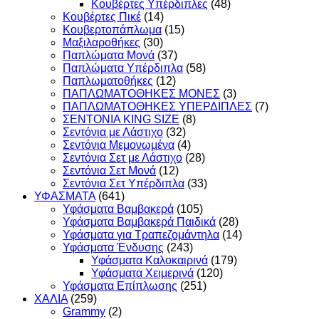
Κουβέρτες Υπέρδιπλες
(48)
Κουβέρτες Πικέ
(14)
Κουβερτοπάπλωμα
(15)
Μαξιλαροθήκες
(30)
Παπλώματα Μονά
(37)
Παπλώματα Υπέρδιπλα
(58)
Παπλωματοθήκες
(12)
ΠΑΠΛΩΜΑΤΟΘΗΚΕΣ ΜΟΝΕΣ
(3)
ΠΑΠΛΩΜΑΤΟΘΗΚΕΣ ΥΠΕΡΔΙΠΛΕΣ
(7)
ΣΕΝΤΟΝΙΑ KING SIZE
(8)
Σεντόνια με Λάστιχο
(32)
Σεντόνια Μεμονωμένα
(4)
Σεντόνια Σετ με Λάστιχο
(28)
Σεντόνια Σετ Μονά
(12)
Σεντόνια Σετ Υπέρδιπλα
(33)
ΥΦΑΣΜΑΤΑ
(641)
Υφάσματα Βαμβακερά
(105)
Υφάσματα Βαμβακερά Παιδικά
(28)
Υφάσματα για Τραπεζομάντηλα
(14)
Υφάσματα Ένδυσης
(243)
Υφάσματα Καλοκαιρινά
(179)
Υφάσματα Χειμερινά
(120)
Υφάσματα Επίπλωσης
(251)
ΧΑΛΙΑ
(259)
Grammy
(2)