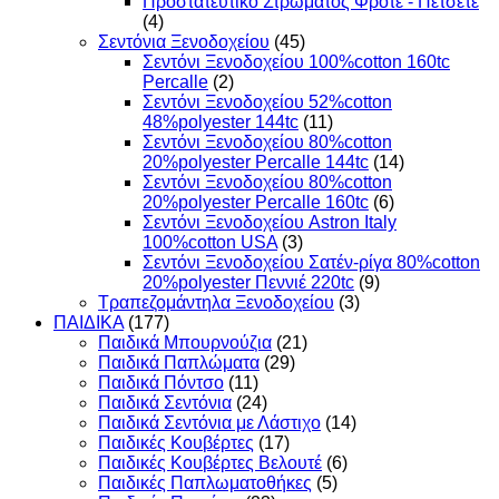
Προστατευτικό Στρώματος Φροτέ - Πετσετέ
(4)
Σεντόνια Ξενοδοχείου
(45)
Σεντόνι Ξενοδοχείου 100%cotton 160tc
Percalle
(2)
Σεντόνι Ξενοδοχείου 52%cotton
48%polyester 144tc
(11)
Σεντόνι Ξενοδοχείου 80%cotton
20%polyester Percalle 144tc
(14)
Σεντόνι Ξενοδοχείου 80%cotton
20%polyester Percalle 160tc
(6)
Σεντόνι Ξενοδοχείου Astron Italy
100%cotton USA
(3)
Σεντόνι Ξενοδοχείου Σατέν-ρίγα 80%cotton
20%polyester Πεννιέ 220tc
(9)
Τραπεζομάντηλα Ξενοδοχείου
(3)
ΠΑΙΔΙΚΑ
(177)
Παιδικά Μπουρνούζια
(21)
Παιδικά Παπλώματα
(29)
Παιδικά Πόντσο
(11)
Παιδικά Σεντόνια
(24)
Παιδικά Σεντόνια με Λάστιχο
(14)
Παιδικές Κουβέρτες
(17)
Παιδικές Κουβέρτες Βελουτέ
(6)
Παιδικές Παπλωματοθήκες
(5)