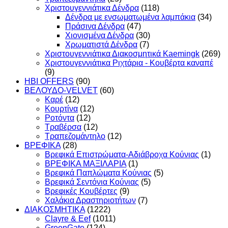
Χριστουγεννιάτικα Δένδρα
(118)
Δένδρα με ενσωματωμένα λαμπάκια
(34)
Πράσινα Δένδρα
(47)
Χιονισμένα Δένδρα
(30)
Χρωματιστά Δένδρα
(7)
Χριστουγεννιάτικα Διακοσμητικά Kaemingk
(269)
Χριστουγεννιάτικα Ριχτάρια - Κουβέρτα καναπέ
(9)
HBI OFFERS
(90)
ΒΕΛΟΥΔΟ-VELVET
(60)
Καρέ
(12)
Κουρτίνα
(12)
Ροτόντα
(12)
Τραβέρσα
(12)
Τραπεζομάντηλο
(12)
ΒΡΕΦΙΚΑ
(28)
Βρεφικά Επιστρώματα-Αδιάβροχα Κούνιας
(1)
ΒΡΕΦΙΚΑ ΜΑΞΙΛΑΡΙΑ
(1)
Βρεφικά Παπλώματα Κούνιας
(5)
Βρεφικά Σεντόνια Κούνιας
(5)
Βρεφικές Κουβέρτες
(9)
Χαλάκια Δραστηριοτήτων
(7)
ΔΙΑΚΟΣΜΗΤΙΚΑ
(1222)
Clayre & Eef
(1011)
GreenGate
(124)