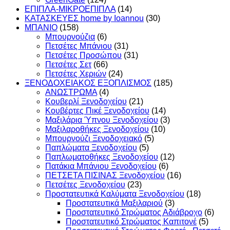
ΕΠΙΠΛΑ-ΜΙΚΡΟΕΠΙΠΛΑ
(14)
ΚΑΤΑΣΚΕΥΕΣ home by Ioannou
(30)
ΜΠΑΝΙΟ
(158)
Μπουρνούζια
(6)
Πετσέτες Μπάνιου
(31)
Πετσέτες Προσώπου
(31)
Πετσέτες Σετ
(66)
Πετσέτες Χεριών
(24)
ΞΕΝΟΔΟΧΕΙΑΚΟΣ ΕΞΟΠΛΙΣΜΟΣ
(185)
ΑΝΩΣΤΡΩΜΑ
(4)
Κουβερλί Ξενοδοχείου
(21)
Κουβέρτες Πικέ Ξενοδοχείου
(14)
Μαξιλάρια Ύπνου Ξενοδοχείου
(3)
Μαξιλαροθήκες Ξενοδοχείου
(10)
Μπουρνούζι Ξενοδοχειακό
(5)
Παπλώματα Ξενοδοχείου
(5)
Παπλωματοθήκες Ξενοδοχείου
(12)
Πατάκια Μπάνιου Ξενοδοχείου
(6)
ΠΕΤΣΕΤΑ ΠΙΣΙΝΑΣ Ξενοδοχείου
(16)
Πετσέτες Ξενοδοχείου
(23)
Προστατευτικά Καλύματα Ξενοδοχείου
(18)
Προστατευτικά Μαξιλαριού
(3)
Προστατευτικό Στρώματος Αδιάβροχο
(6)
Προστατευτικό Στρώματος Καπιτονέ
(5)