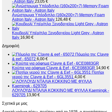
- Astron Italy
23,05
€
Ανώστρωμα Υπέρδιπλο (160x200+7) Memory Foam
Astron Italy - Astron Italy
126,48
€
Κουβερλί Υπέρ/πλο Ξενοδοχείου Light Grey - Astron
Italy
16,90
€
Δημοφιλή
Πόμολο της Clayre
& eef - 65072
6,00
€
Κούπα για ρόφημα Clayre & Eef - 6CE0883GR
14,90
€
Ποτήρι
νερού της Clayre & Eef – 6GL3551
4,00
€
ΛΟΥΛΟΥΔΙ ΝΤΑΛΙΑ ΚΟΚΚΙΝΟ ΜΕ ΦΥΛΛΑ Kaemingk -
629705
13,90
€
Σχετικά με μας
Αρκετά χρόνια πίσω, περίπου από το 1925, ο προπάππους