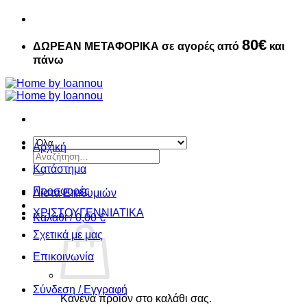
80€
ΔΩΡΕΑΝ ΜΕΤΑΦΟΡΙΚΑ σε αγορές από
και
πάνω
Αρχική
Αναζήτηση
για:
Κατάστημα
Προσφορές
Λίστα Επιθυμιών
ΧΡΙΣΤΟΥΓΕΝΝIATIKA
Καλάθι /
0,00
€
Σχετικά με μας
Επικοινωνία
Σύνδεση / Εγγραφή
Κανένα προϊόν στο καλάθι σας.