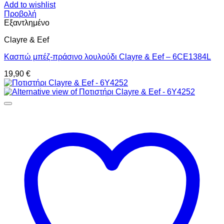
Add to wishlist
Προβολή
Εξαντλημένο
Clayre & Eef
Κασπώ μπέζ-πράσινο λουλούδι Clayre & Eef – 6CE1384L
19,90
€